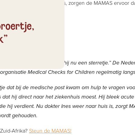
okale medische organisaties, zorgen de MAMAS ervoor da
eeft.
broertje,
k”
dische post was beland, was hij nu een sterretje.” De Ned
 organisatie Medical Checks for Children regelmatig lan
tje dat bij de medische post kwam om hulp te vragen voor
s dat hij direct naar het ziekenhuis moest. Hij bleek acu
die hij verdient. Nu dokter Ines weer naar huis is, zorg
 wordt gehouden.
 Zuid-Afrika?
Steun de MAMAS!