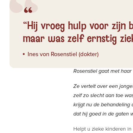
Door samenwerking met l
zorg krijgt die het nodig h
“Hij vroeg hulp voor zijn 
maar was zelf ernstig zie
Ines von Rosenstiel (dokter)
“Als hij niet bij onze me
Rosenstiel gaat met haar
Ze vertelt over een jonge
zelf zo slecht aan toe wa
krijgt nu de behandeling 
dat hij goed in de gaten
Helpt u zieke kinderen in