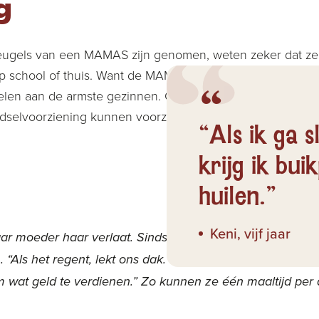
g
eugels van een MAMAS zijn genomen, weten zeker dat ze 
Op school of thuis. Want de MAMAS gaan waar nodig de wi
delen aan de armste gezinnen. Ook leren zij mensen om m
edselvoorziening kunnen voorzien.
“Als ik ga 
krijg ik bui
huilen.”
Keni, vijf jaar
aar moeder haar verlaat. Sinds dat moment zorgt haar o
 “Als het regent, lekt ons dak. We hebben geen elektricitei
wat geld te verdienen.” Zo kunnen ze één maaltijd per