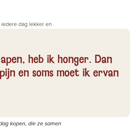
iedere dag lekker en
jken in om
oestuinen aan te leggen,
slapen, heb ik honger. Dan
kpijn en soms moet ik ervan
ma voor haar. Maar oma is
t”, zegt Keni. “Ik help
 dag kopen, die ze samen