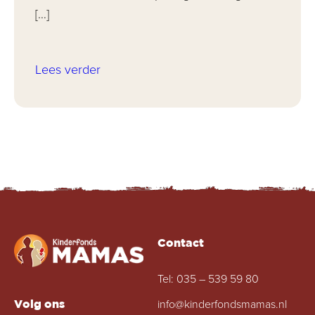
[…]
Lees verder
Contact
Tel:
035 – 539 59 80
info@kinderfondsmamas.nl
Volg ons